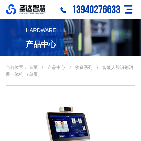
13940276633
HARDWARE
产品中心
当前位置：
首页
/
产品中心
/
收费系列
/
智能人脸识别消
费一体机 （单屏）