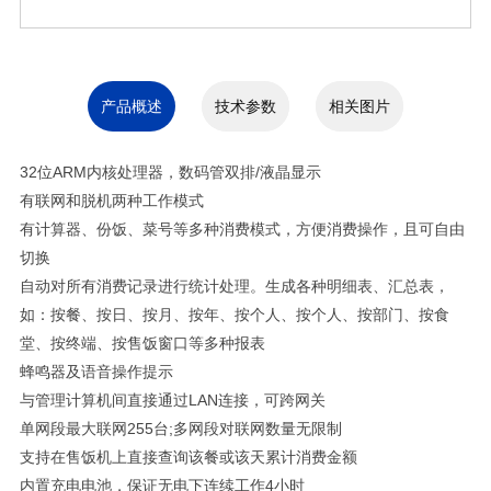
产品概述
技术参数
相关图片
32
位
ARM
内核处理器，数码管双排
/
液晶显示
有联网和脱机两种工作模式
有计算器、份饭、菜号等多种消费模式，方便消费操作，且可自由
切换
自动对所有消费记录进行统计处理。生成各种明细表、汇总表，
如：按餐、按日、按月、按年、按个人、按个人、按部门、按食
堂、按终端、按售饭窗口等多种报表
蜂鸣器及语音操作提示
与管理计算机间直接通过
LAN
连接，可跨网关
单网段最大联网
255
台
;
多网段对联网数量无限制
支持在售饭机上直接查询该餐或该天累计消费金额
内置充电电池，保证无电下连续工作
4
小时