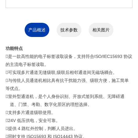
产品概述
技术参数
相关图片
功能特点
是一款高性能的电子标签读取设备，支持符合
ISO/IEC15693
协议
的主流电子标签读取。
可实现多片通道无缝级联
,
级联后相邻通道间无磁场耦合。
与传统人员通道机相比具有抗干扰能力强、级联方便，施工简单
等优点。
室外型通道机，是个人身份识别、开放式签到系统、无障碍通
道、门禁、考勤、数字化景区的理想选择。
支持多片通道级联使用。

24V
低压供电，安全可靠。
提供
4
路红外控制，判断人员进出。
同时支持
ISO15693
和
ISO14443
协议。