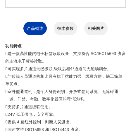
产品概述
技术参数
相关图片
功能特点
是一款高性能的电子标签读取设备，支持符合
ISO/IEC15693
协议
的主流电子标签读取。
可实现多片通道无缝级联
,
级联后相邻通道间无磁场耦合。
与传统人员通道机相比具有抗干扰能力强、级联方便，施工简单
等优点。
室外型通道机，是个人身份识别、开放式签到系统、无障碍通
道、门禁、考勤、数字化景区的理想选择。
支持多片通道级联使用。

24V
低压供电，安全可靠。
提供
4
路红外控制，判断人员进出。
同时支持
ISO15693
和
ISO14443
协议。