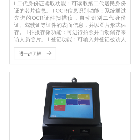
l 二代身份证读取功能：可读取第二代居民身份
证的芯片信息。 l OCR信息识别功能：系统通过
先进的OCR证件扫描仪，自动识别二代身份
证、驾驶证等证件的表面信息，并以图片形式保
存。 l 拍摄存储功能：可进行拍照并自动储存来
访人员照片。 l 登记功能：可输入并登记被访人
信息，如被访人信息、来访信息、车辆、携带物
等登记。前端登记设备和后台管理可分开布置。
进一步了解
l 电话拨号：一键拨号、智能语音提醒、数字键
接待。 l 操作功能：可通过键盘、触摸屏幕进行
操作。 l 被访人快速查找功能：