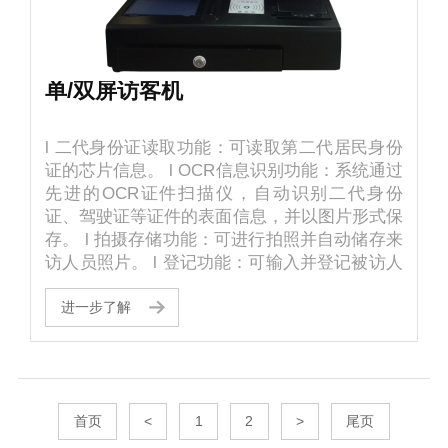
单/双屏访客机
l 二代身份证读取功能：可读取第二代居民身份
证的芯片信息。 l OCR信息识别功能：系统通过
先进的OCR证件扫描仪，自动识别二代身份
证、驾驶证等证件的表面信息，并以图片形式保
存。 l 拍摄存储功能：可进行拍照并自动储存来
访人员照片。 l 登记功能：可输入并登记被访人
信息，如被访人信息、来访信息、车辆、携带物
等登记。前端登记设备和后台管理可分开布置。
进一步了解
l 电话拨号：一键拨号、智能语音提醒、数字键
接待。 l 操作功能：可通过键盘、触摸屏幕进行
操作。 型号：CS-FK2610
首页
<
1
2
>
尾页