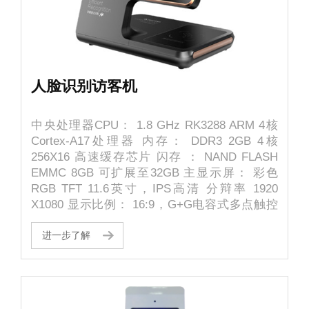
人脸识别访客机
中央处理器CPU： 1.8 GHz RK3288 ARM 4核
Cortex-A17处理器 内存： DDR3 2GB 4核
256X16 高速缓存芯片 闪存 ： NAND FLASH
EMMC 8GB 可扩展至32GB 主显示屏： 彩色
RGB TFT 11.6英寸，IPS高清 分辩率 1920
X1080 显示比例： 16:9，G+G电容式多点触控
屏,防划伤，加硬 副显示屏： 彩色RGB TFT 9英
寸， 分辩率 1280 X 720 , 显示比例：16:9
进一步了解