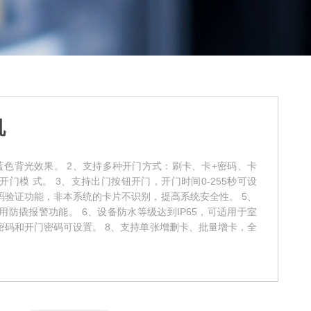
机
蓝色背光效果。 2、支持多种开门方式：刷卡、卡+密码、卡
门模 式。 3、支持出门按钮开门，开门时间0-255秒可设
密码验证功能，非本系统的卡片不识别，提高系统安全性。 5、
防撬报警功能。 6、设备防水等级达到IP65，可适用于室
密码和开门密码可设置。 8、支持单张增删卡、批量增卡，全