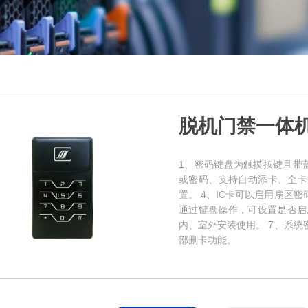
脱机门禁一体
1、密码键盘为触摸按键且带
或密码、支持自动添卡、全卡开
置。 4、IC卡可以启用扇区
通过键盘操作，可设置是否启用
内、室外安装使用。 7、系统
部删卡功能。